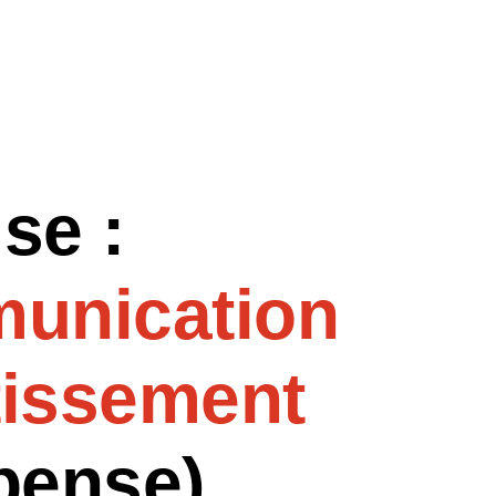
se :
munication
stissement
pense)